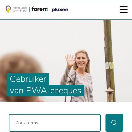
Gebruiker
van PWA-cheques
ZOEKEN