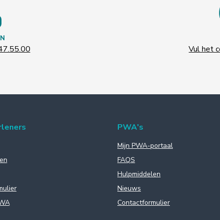
N
47.55.00
Vul het c
rleners
PWA's
Mijn PWA-portaal
en
FAQS
Hulpmiddelen
mulier
Nieuws
PWA
Contactformulier