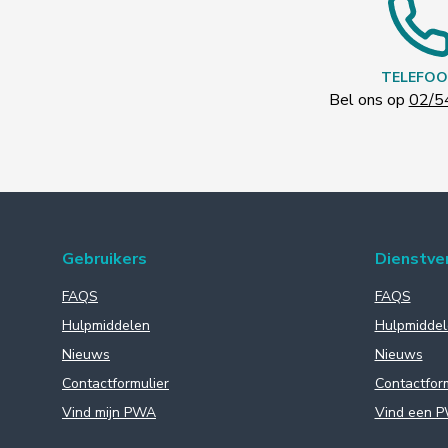
TELEFOO
Bel ons op
02/5
Gebruikers
Dienstve
FAQS
FAQS
Hulpmiddelen
Hulpmiddel
Nieuws
Nieuws
Contactformulier
Contactfor
Vind mijn PWA
Vind een 