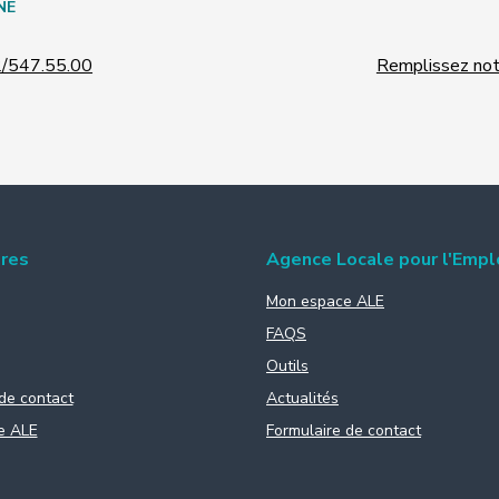
NE
/547.55.00
Remplissez notr
ires
Agence Locale pour l'Empl
Mon espace ALE
FAQS
Outils
de contact
Actualités
e ALE
Formulaire de contact