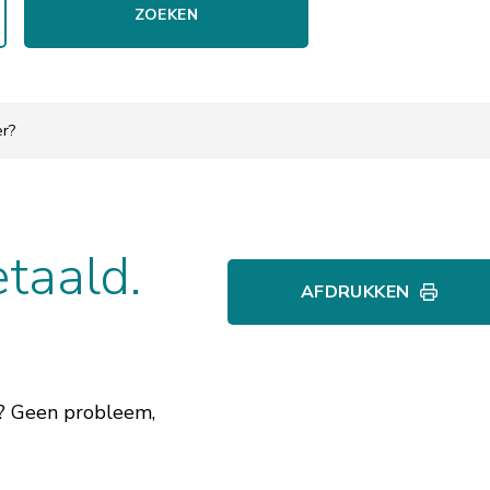
ZOEKEN
er?
etaald.
AFDRUKKEN
s? Geen probleem,