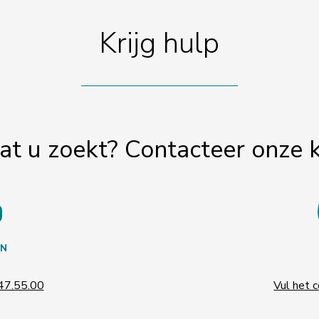
Krijg hulp
at u zoekt? Contacteer onze 
N
47.55.00
Vul het c