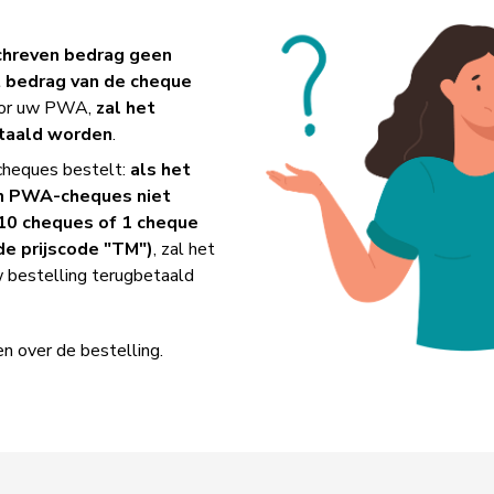
chreven bedrag geen
t bedrag van de cheque
oor uw PWA,
zal het
taald worden
.
 cheques bestelt:
als het
n PWA-cheques niet
10 cheques of 1 cheque
e prijscode "TM")
, zal het
 bestelling terugbetaald
n over de bestelling.