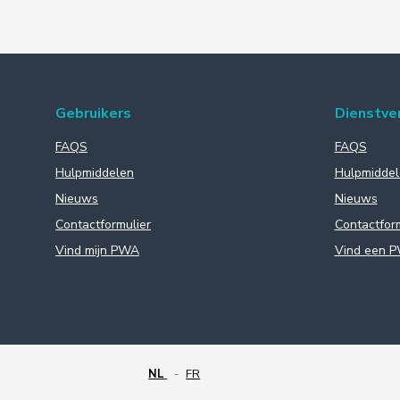
Gebruikers
Dienstve
FAQS
FAQS
Hulpmiddelen
Hulpmiddel
Nieuws
Nieuws
Contactformulier
Contactfor
Vind mijn PWA
Vind een 
NL
FR