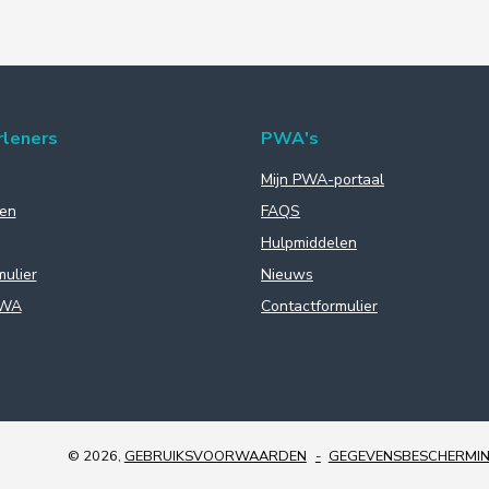
rleners
PWA's
Mijn PWA-portaal
en
FAQS
Hulpmiddelen
mulier
Nieuws
PWA
Contactformulier
© 2026,
GEBRUIKSVOORWAARDEN
GEGEVENSBESCHERMI