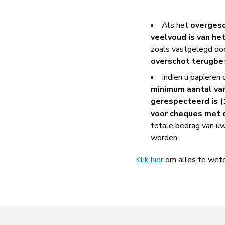
Als het
overges
veelvoud is van he
zoals vastgelegd d
overschot terugbe
Indien u papieren
minimum aantal va
gerespecteerd is (
voor cheques met d
totale bedrag van uw
worden.
Klik hier
om alles te wete