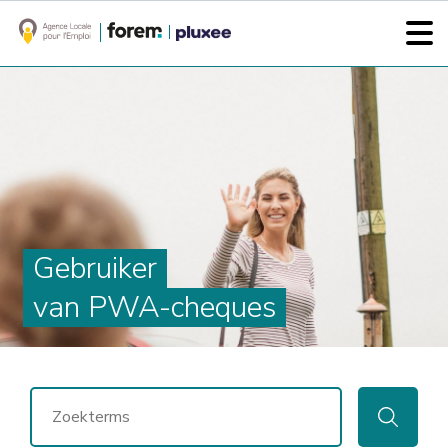
Gebruiker
van PWA-cheques
ZOEKEN