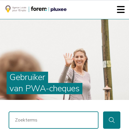
Gebruiker
van PWA-cheques
ZOEKEN